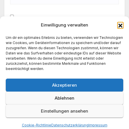
Einwilligung verwalten
Meinen Namen, meine E-Mail-Adresse und meine
Website in diesem Browser für die nächste
Um dir ein optimales Erlebnis zu bieten, verwenden wir Technologien
Kommentierung speichern.
wie Cookies, um Geräteinformationen zu speichern und/oder darauf
zuzugreifen. Wenn du diesen Technologien zustimmst, können wir
Daten wie das Surfverhalten oder eindeutige IDs auf dieser Website
verarbeiten. Wenn du deine Einwilligung nicht erteilst oder
zurückziehst, können bestimmte Merkmale und Funktionen
beeinträchtigt werden.
Akzeptieren
Ablehnen
Einstellungen ansehen
News World 24
Cookie-Richtlinie
Datenschutzerklärung
Impressum