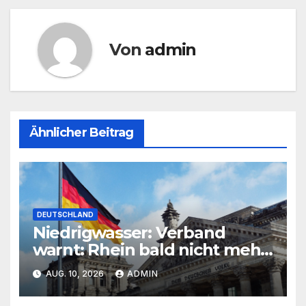
Von
admin
Ähnlicher Beitrag
DEUTSCHLAND
Niedrigwasser: Verband
warnt: Rhein bald nicht mehr
durchgängig befahrbar
AUG. 10, 2026
ADMIN