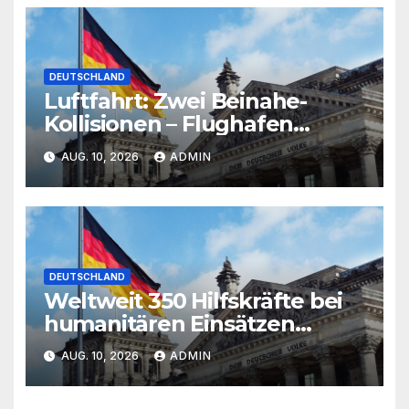
DEUTSCHLAND
Luftfahrt: Zwei Beinahe-
Kollisionen – Flughafen
Sydney unter Druck
AUG. 10, 2026
ADMIN
DEUTSCHLAND
Weltweit 350 Hilfskräfte bei
humanitären Einsätzen
getötet
AUG. 10, 2026
ADMIN