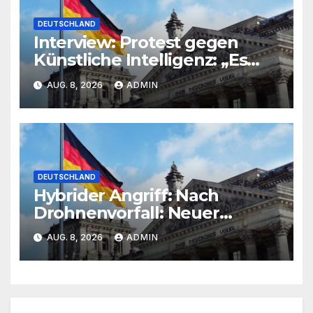
DEUTSCHLAND
Interview: Protest gegen
Künstliche Intelligenz: „Es
gibt keine Methode, um zu
AUG. 8, 2026
ADMIN
wissen: ‚Das ist sicher‘“
DEUTSCHLAND
Hybrider Angriff: Nach
Drohnenvorfall: Neuer
Wachposten am Flughafen
AUG. 8, 2026
ADMIN