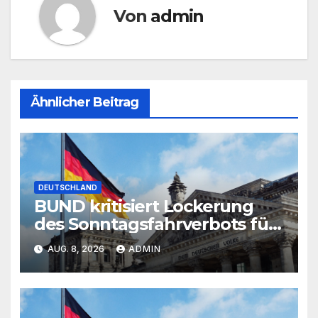
Von
admin
Ähnlicher Beitrag
DEUTSCHLAND
BUND kritisiert Lockerung
des Sonntagsfahrverbots für
Lkw
AUG. 8, 2026
ADMIN