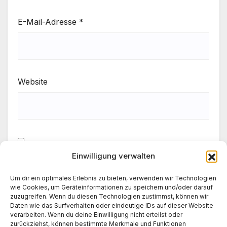
E-Mail-Adresse
*
Website
Einwilligung verwalten
Meinen Namen, meine E-Mail-Adresse und meine
Website in diesem Browser für die nächste
Um dir ein optimales Erlebnis zu bieten, verwenden wir Technologien
Kommentierung speichern.
wie Cookies, um Geräteinformationen zu speichern und/oder darauf
zuzugreifen. Wenn du diesen Technologien zustimmst, können wir
Daten wie das Surfverhalten oder eindeutige IDs auf dieser Website
verarbeiten. Wenn du deine Einwilligung nicht erteilst oder
zurückziehst, können bestimmte Merkmale und Funktionen