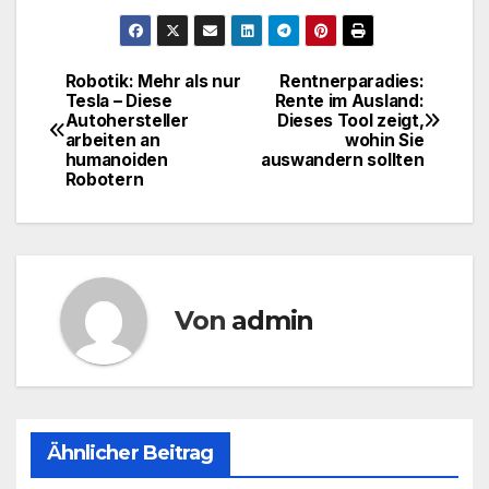
Robotik: Mehr als nur
Rentnerparadies:
Beitragsnavigation
Tesla – Diese
Rente im Ausland:
Autohersteller
Dieses Tool zeigt,
arbeiten an
wohin Sie
humanoiden
auswandern sollten
Robotern
Von
admin
Ähnlicher Beitrag