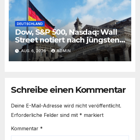
DEUTSCHLAND
Dow, S&P 500, Nasdaq: Wall
Street notiert nach jüngsten
Rekorden uneinheitlich –
AUG. 6, 2026
ADMIN
Deutliche Gewinne bei
Edelmetallen
Schreibe einen Kommentar
Deine E-Mail-Adresse wird nicht veröffentlicht.
Erforderliche Felder sind mit
*
markiert
Kommentar
*