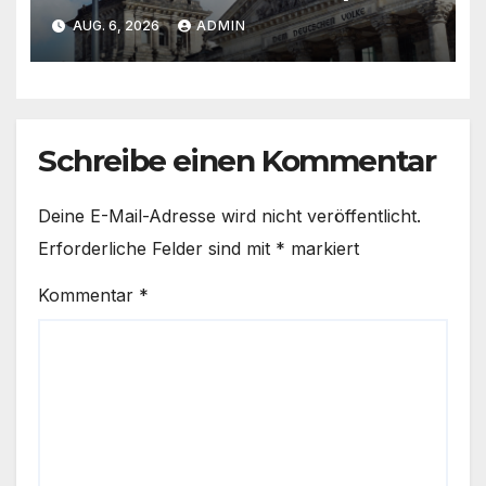
Wasser hat längst begonnen
AUG. 6, 2026
ADMIN
Schreibe einen Kommentar
Deine E-Mail-Adresse wird nicht veröffentlicht.
Erforderliche Felder sind mit
*
markiert
Kommentar
*