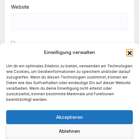
Website
Einwilligung verwalten
Meinen Namen, meine E-Mail-Adresse und meine
Website in diesem Browser für die nächste
Um dir ein optimales Erlebnis zu bieten, verwenden wir Technologien
Kommentierung speichern.
wie Cookies, um Geräteinformationen zu speichern und/oder darauf
zuzugreifen. Wenn du diesen Technologien zustimmst, können wir
Daten wie das Surfverhalten oder eindeutige IDs auf dieser Website
verarbeiten. Wenn du deine Einwilligung nicht erteilst oder
zurückziehst, können bestimmte Merkmale und Funktionen
beeinträchtigt werden.
Akzeptieren
Ablehnen