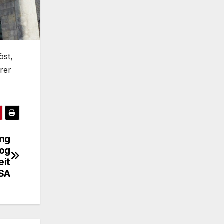
öst,
rer
ing
log
eit
SA