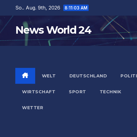
Zum
So.. Aug. 9th, 2026
8:11:04 AM
Inhalt
springen
News World 24
WELT
DEUTSCHLAND
POLIT
WIRTSCHAFT
SPORT
TECHNIK
WETTER