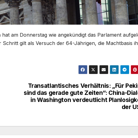
tin hat am Donnerstag wie angekündigt das Parlament aufgel
hritt gilt als Versuch der 64-Jährigen, die Machtbasis ih
Transatlantisches Verhältnis: „Für Pek
sind das gerade gute Zeiten“: China-Dia
in Washington verdeutlicht Planlosigk
der U