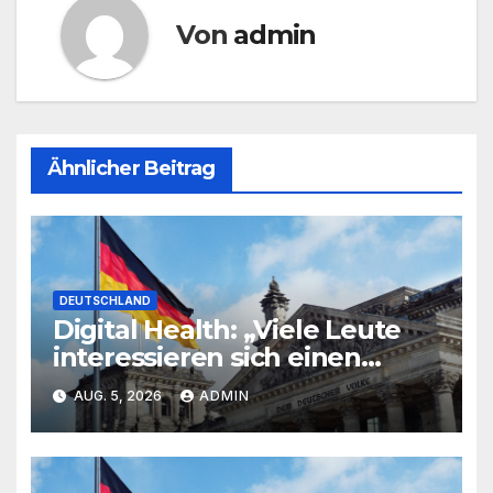
Von
admin
Ähnlicher Beitrag
DEUTSCHLAND
Digital Health: „Viele Leute
interessieren sich einen
Scheiß für ihre Daten“
AUG. 5, 2026
ADMIN