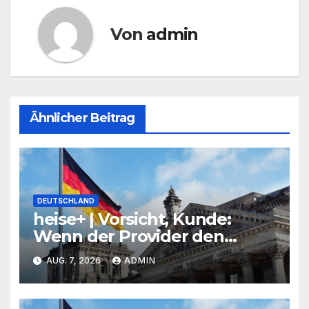
Von
admin
Ähnlicher Beitrag
DEUTSCHLAND
heise+ | Vorsicht, Kunde:
Wenn der Provider den
Router aus der Ferne falsch
AUG. 7, 2026
ADMIN
konfiguriert