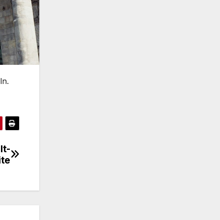
ln.
lt-
ite