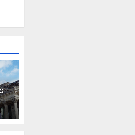
:
on
t