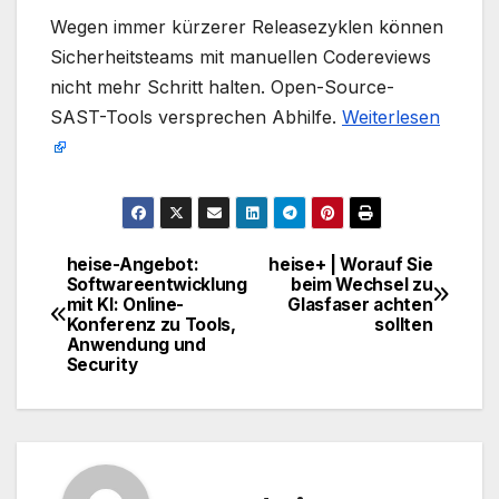
​Wegen immer kürzerer Releasezyklen können
Sicherheitsteams mit manuellen Codereviews
nicht mehr Schritt halten. Open-Source-
SAST-Tools versprechen Abhilfe.
Weiterlesen
heise-Angebot:
heise+ | Worauf Sie
Beitragsnavigation
Softwareentwicklung
beim Wechsel zu
mit KI: Online-
Glasfaser achten
Konferenz zu Tools,
sollten
Anwendung und
Security