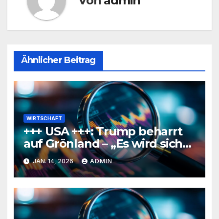
Von
admin
Ähnlicher Beitrag
WIRTSCHAFT
+++ USA +++: Trump beharrt
auf Grönland – „Es wird sich
etwas finden“
JAN. 14, 2026
ADMIN