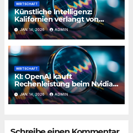
WIRTSCHAFT
Künstliche Intelligenz:
Kalifornien verlangt von
Musk Aufklärung über
JAN. 14, 2026
ADMIN
Deepfake-Inhalte
WIRTSCHAFT
KI: OpenAI kauft
Rechenleistung beim Nvidia-
Rivalen Cerebras
JAN. 14, 2026
ADMIN
Schreibe einen Kommentar