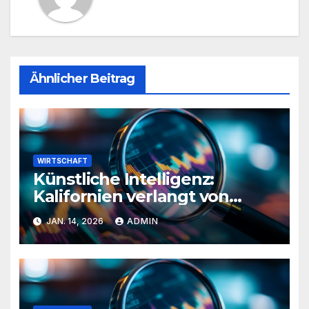
Ähnlicher Beitrag
WIRTSCHAFT
Künstliche Intelligenz:
Kalifornien verlangt von
Musk Aufklärung über
JAN. 14, 2026
ADMIN
Deepfake-Inhalte