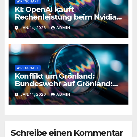
WIRTSCHAFT
KI: OpenAI kauft
Rechenleistung beim Nvidia-
Rivalen Cerebras
JAN. 14, 2026
ADMIN
WIRTSCHAFT
Konflikt um Grönland:
Bundeswehr auf Grönland:
Europäer verstärken
JAN. 14, 2026
ADMIN
Sicherheit
Schreibe einen Kommentar