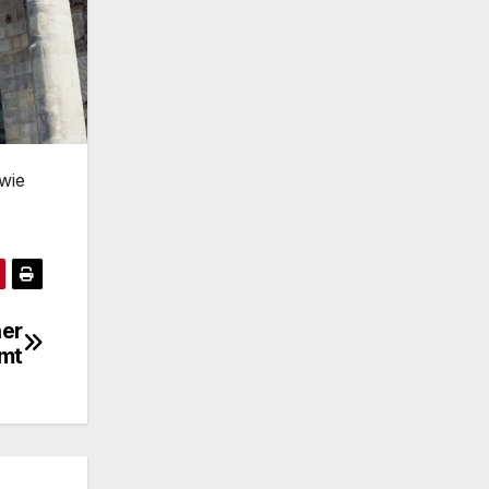
wie
ner
umt