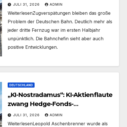
bei 59 Prozent
JULI 31, 2026
ADMIN
​Weiterlesen​Zugverspätungen bleiben das große
Problem der Deutschen Bahn. Deutlich mehr als
jeder dritte Fernzug war im ersten Halbjahr
unpünktlich. Die Bahnchefin sieht aber auch
positive Entwicklungen.
DEUTSCHLAND
„KI-Nostradamus“: KI-Aktienflaute
zwang Hedge-Fonds-
„Wunderkind“ zu Eilverkauf
JULI 31, 2026
ADMIN
​Weiterlesen​Leopold Aschenbrenner wurde als