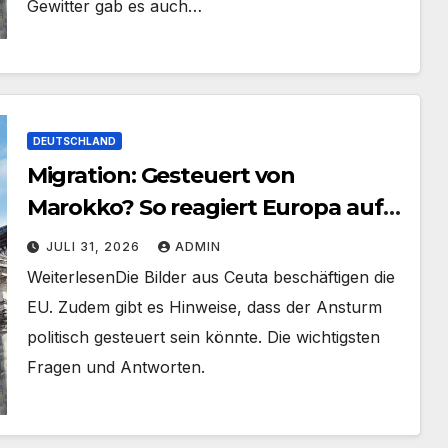
Gewitter gab es auch…
DEUTSCHLAND
Migration: Gesteuert von
Marokko? So reagiert Europa auf
den Massenansturm in die
JULI 31, 2026
ADMIN
spanische Exklave Ceuta
​Weiterlesen​Die Bilder aus Ceuta beschäftigen die
EU. Zudem gibt es Hinweise, dass der Ansturm
politisch gesteuert sein könnte. Die wichtigsten
Fragen und Antworten.