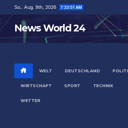
Zum
So.. Aug. 9th, 2026
7:33:52 AM
Inhalt
springen
News World 24
WELT
DEUTSCHLAND
POLIT
WIRTSCHAFT
SPORT
TECHNIK
WETTER