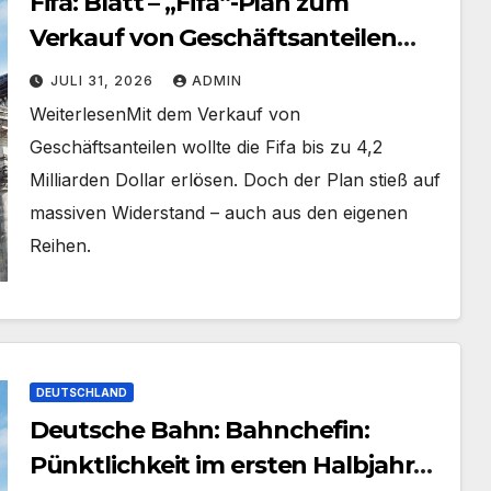
Fifa: Blatt – „Fifa“-Plan zum
Verkauf von Geschäftsanteilen
geplatzt
JULI 31, 2026
ADMIN
​Weiterlesen​Mit dem Verkauf von
Geschäftsanteilen wollte die Fifa bis zu 4,2
Milliarden Dollar erlösen. Doch der Plan stieß auf
massiven Widerstand – auch aus den eigenen
Reihen.
DEUTSCHLAND
Deutsche Bahn: Bahnchefin:
Pünktlichkeit im ersten Halbjahr