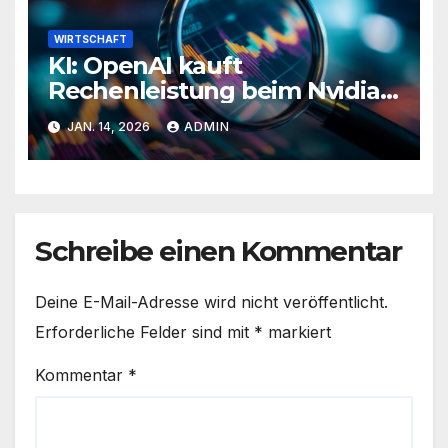
WIRTSCHAFT
KI: OpenAI kauft
Rechenleistung beim Nvidia-
Rivalen Cerebras
JAN. 14, 2026
ADMIN
Schreibe einen Kommentar
Deine E-Mail-Adresse wird nicht veröffentlicht.
Erforderliche Felder sind mit
*
markiert
Kommentar
*