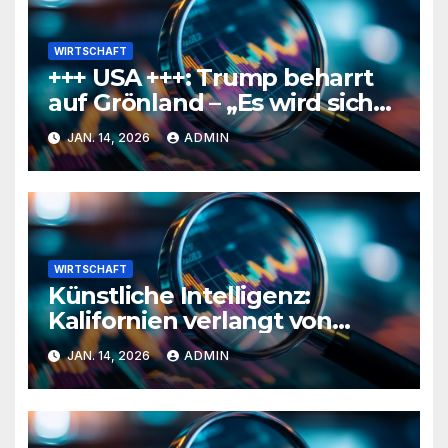
WIRTSCHAFT
+++ USA +++: Trump beharrt
auf Grönland – „Es wird sich
etwas finden“
JAN. 14, 2026
ADMIN
WIRTSCHAFT
Künstliche Intelligenz:
Kalifornien verlangt von
Musk Aufklärung über
JAN. 14, 2026
ADMIN
Deepfake-Inhalte