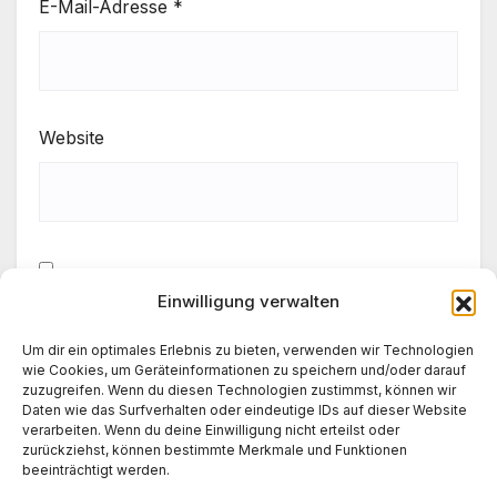
E-Mail-Adresse
*
Website
Einwilligung verwalten
Meinen Namen, meine E-Mail-Adresse und meine
Website in diesem Browser für die nächste
Um dir ein optimales Erlebnis zu bieten, verwenden wir Technologien
Kommentierung speichern.
wie Cookies, um Geräteinformationen zu speichern und/oder darauf
zuzugreifen. Wenn du diesen Technologien zustimmst, können wir
Daten wie das Surfverhalten oder eindeutige IDs auf dieser Website
verarbeiten. Wenn du deine Einwilligung nicht erteilst oder
zurückziehst, können bestimmte Merkmale und Funktionen
beeinträchtigt werden.