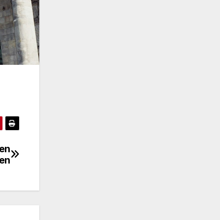
gen
en