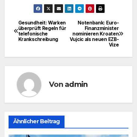
Gesundheit: Warken
Notenbank: Euro-
Beitragsnavigation
überprüft Regeln für
Finanzminister
telefonische
nominieren Kroaten
Krankschreibung
Vujcic als neuen EZB-
Vize
Von
admin
Ähnlicher Beitrag