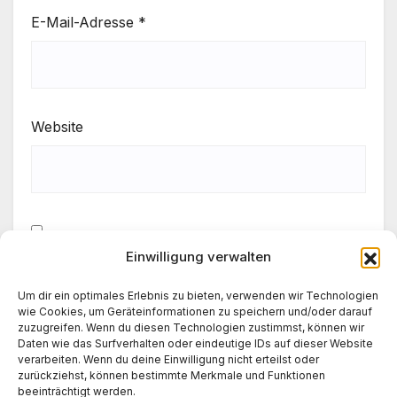
E-Mail-Adresse
*
Website
Einwilligung verwalten
Meinen Namen, meine E-Mail-Adresse und meine
Website in diesem Browser für die nächste
Um dir ein optimales Erlebnis zu bieten, verwenden wir Technologien
Kommentierung speichern.
wie Cookies, um Geräteinformationen zu speichern und/oder darauf
zuzugreifen. Wenn du diesen Technologien zustimmst, können wir
Daten wie das Surfverhalten oder eindeutige IDs auf dieser Website
verarbeiten. Wenn du deine Einwilligung nicht erteilst oder
zurückziehst, können bestimmte Merkmale und Funktionen
beeinträchtigt werden.