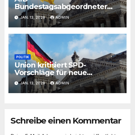
Bundestagsabgeordneter
Schmidt verliert
JAN. 13, 2026
ADMIN
Mitgliedsrechte
POLITIK
Union kritisiert SPD-
Vorschläge für neue
Erbschaftsteuer
JAN. 13, 2026
ADMIN
Schreibe einen Kommentar