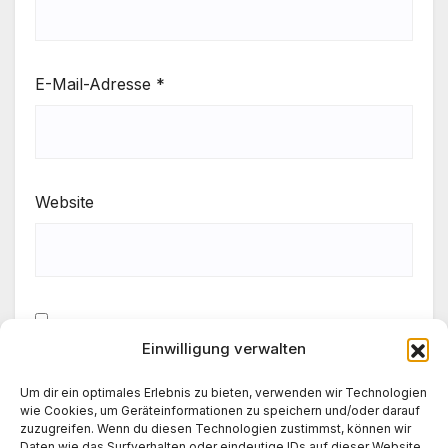
E-Mail-Adresse
*
Website
Einwilligung verwalten
Meinen Namen, meine E-Mail-Adresse und meine
Website in diesem Browser für die nächste
Um dir ein optimales Erlebnis zu bieten, verwenden wir Technologien
Kommentierung speichern.
wie Cookies, um Geräteinformationen zu speichern und/oder darauf
zuzugreifen. Wenn du diesen Technologien zustimmst, können wir
Daten wie das Surfverhalten oder eindeutige IDs auf dieser Website