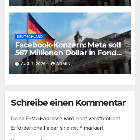
DEUTSCHLAND
Facebook-Konzern: Meta soll
567 Millionen Dollar in Fonds
für Kinder zahlen
AUG. 7, 2026
ADMIN
Schreibe einen Kommentar
Deine E-Mail-Adresse wird nicht veröffentlicht.
Erforderliche Felder sind mit
*
markiert