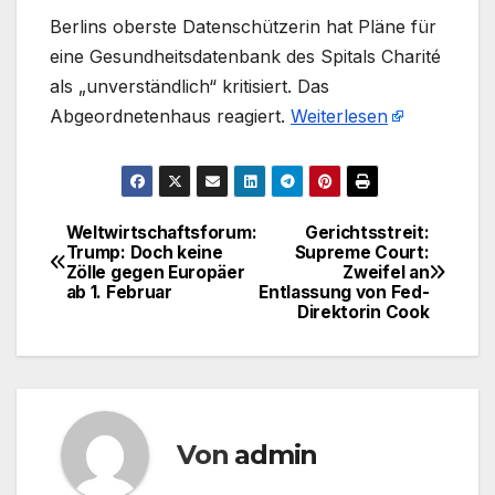
​Berlins oberste Datenschützerin hat Pläne für
eine Gesundheitsdatenbank des Spitals Charité
als „unverständlich“ kritisiert. Das
Abgeordnetenhaus reagiert.
Weiterlesen
Weltwirtschaftsforum:
Gerichtsstreit:
Beitragsnavigation
Trump: Doch keine
Supreme Court:
Zölle gegen Europäer
Zweifel an
ab 1. Februar
Entlassung von Fed-
Direktorin Cook
Von
admin