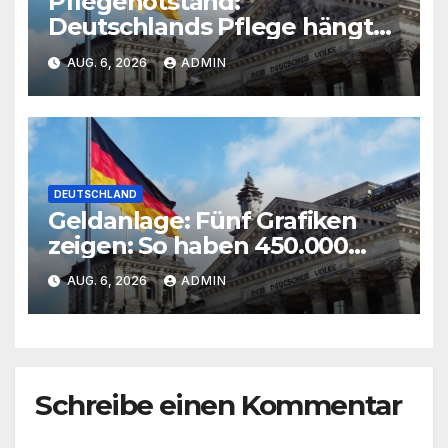
Pflegenotstand:
Deutschlands Pflege hängt
am Ausland – doch die
AUG. 6, 2026
ADMIN
Fachkräfte gehen
DEUTSCHLAND
Geldanlage: Fünf Grafiken
zeigen: So haben 450.000
Deutsche im Juli investiert
AUG. 6, 2026
ADMIN
Schreibe einen Kommentar