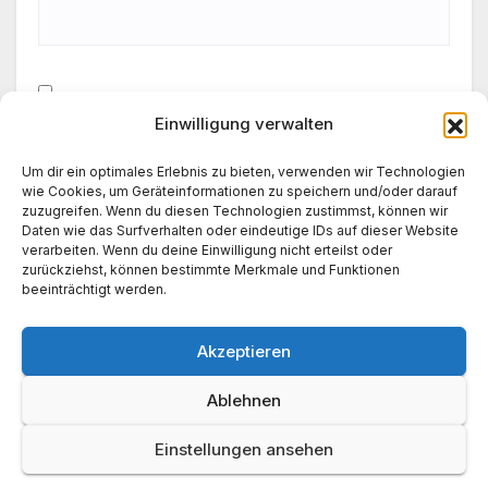
Einwilligung verwalten
Meinen Namen, meine E-Mail-Adresse und meine
Website in diesem Browser für die nächste
Um dir ein optimales Erlebnis zu bieten, verwenden wir Technologien
Kommentierung speichern.
wie Cookies, um Geräteinformationen zu speichern und/oder darauf
zuzugreifen. Wenn du diesen Technologien zustimmst, können wir
Daten wie das Surfverhalten oder eindeutige IDs auf dieser Website
verarbeiten. Wenn du deine Einwilligung nicht erteilst oder
zurückziehst, können bestimmte Merkmale und Funktionen
beeinträchtigt werden.
Akzeptieren
Ablehnen
Einstellungen ansehen
News World 24