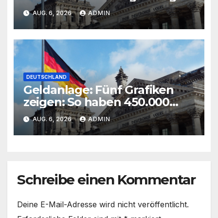
am Ausland – doch die
AUG. 6, 2026
ADMIN
Fachkräfte gehen
DEUTSCHLAND
Geldanlage: Fünf Grafiken
zeigen: So haben 450.000
Deutsche im Juli investiert
AUG. 6, 2026
ADMIN
Schreibe einen Kommentar
Deine E-Mail-Adresse wird nicht veröffentlicht.