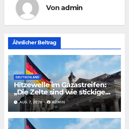
Von
admin
Ähnlicher Beitrag
DEUTSCHLAND
Hitzewelle im Gazastreifen:
„Die Zelte sind wie stickige
Backöfen“
AUG. 7, 2026
ADMIN