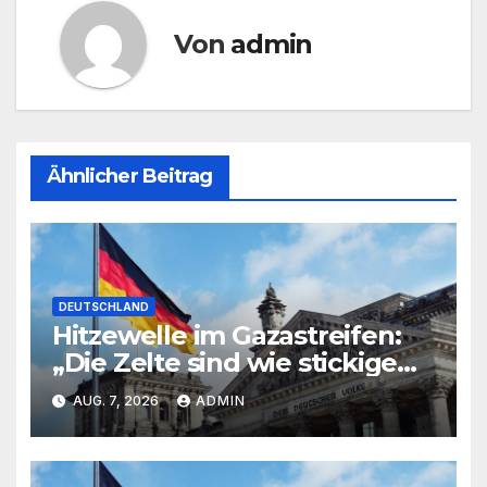
Von
admin
Ähnlicher Beitrag
DEUTSCHLAND
Hitzewelle im Gazastreifen:
„Die Zelte sind wie stickige
Backöfen“
AUG. 7, 2026
ADMIN