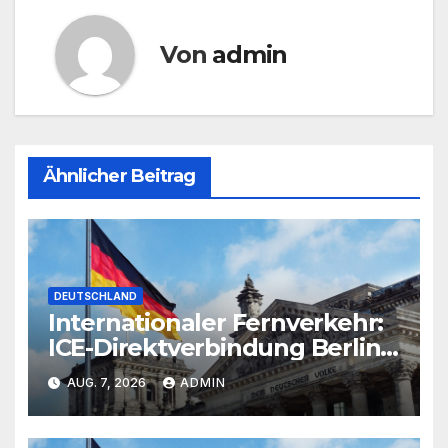
Von
admin
Ähnlicher Beitrag
DEUTSCHLAND
Internationaler Fernverkehr:
ICE-Direktverbindung Berlin-
Paris derzeit unterbrochen
AUG. 7, 2026
ADMIN