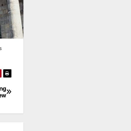
s
ung
iew