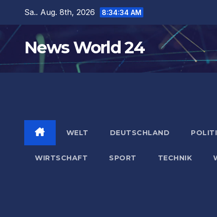
Zum
Sa.. Aug. 8th, 2026
8:34:35 AM
Inhalt
springen
News World 24
WELT
DEUTSCHLAND
POLIT
WIRTSCHAFT
SPORT
TECHNIK