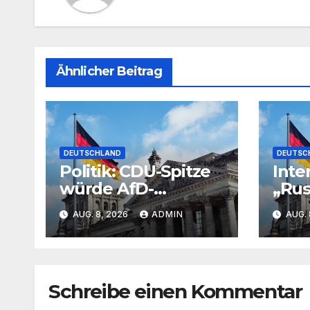
Ähnlicher Beitrag
DEUTSCHLAND
DEUTSC
Politik: CDU-Spitze
Inte
würde AfD-
„Rus
Zusammenarbeit
neg
AUG. 8, 2026
ADMIN
AUG. 
im Osten nicht
vor 
dulden
aufh
Schreibe einen Kommentar