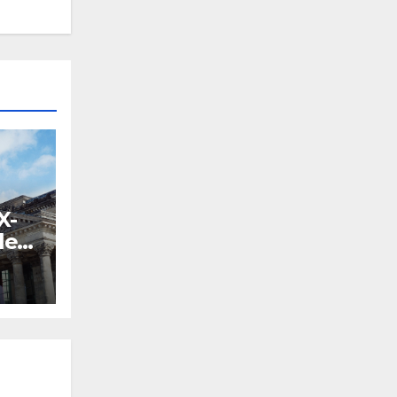
X-
les