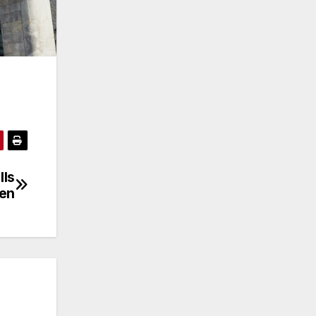
lls
ten