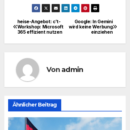
heise-Angebot: c’t-
Google: In Gemini
Beitragsnavigation
Workshop: Microsoft
wird keine Werbung
365 effizient nutzen
einziehen
Von
admin
Ähnlicher Beitrag