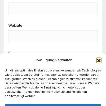
Website
Einwilligung verwalten
Meinen Namen, meine E-Mail-Adresse und meine
Website in diesem Browser für die nächste
Um dir ein optimales Erlebnis zu bieten, verwenden wir Technologien
Kommentierung speichern.
wie Cookies, um Geräteinformationen zu speichern und/oder darauf
zuzugreifen. Wenn du diesen Technologien zustimmst, können wir
Daten wie das Surfverhalten oder eindeutige IDs auf dieser Website
verarbeiten. Wenn du deine Einwilligung nicht erteilst oder
zurückziehst, können bestimmte Merkmale und Funktionen
beeinträchtigt werden.