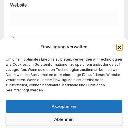
Website
Einwilligung verwalten
Meinen Namen, meine E-Mail-Adresse und meine
Website in diesem Browser für die nächste
Um dir ein optimales Erlebnis zu bieten, verwenden wir Technologien
Kommentierung speichern.
wie Cookies, um Geräteinformationen zu speichern und/oder darauf
zuzugreifen. Wenn du diesen Technologien zustimmst, können wir
Daten wie das Surfverhalten oder eindeutige IDs auf dieser Website
verarbeiten. Wenn du deine Einwilligung nicht erteilst oder
zurückziehst, können bestimmte Merkmale und Funktionen
beeinträchtigt werden.
Akzeptieren
Ablehnen