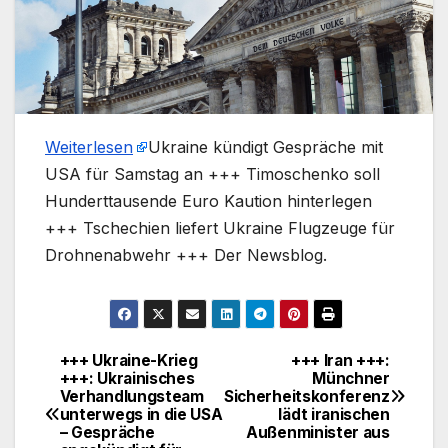
Weiterlesen
​Ukraine kündigt Gespräche mit
USA für Samstag an +++ Timoschenko soll
Hunderttausende Euro Kaution hinterlegen
+++ Tschechien liefert Ukraine Flugzeuge für
Drohnenabwehr +++ Der Newsblog.
+++ Ukraine-Krieg
+++ Iran +++:
Beitragsnavigation
+++: Ukrainisches
Münchner
Verhandlungsteam
Sicherheitskonferenz
unterwegs in die USA
lädt iranischen
– Gespräche
Außenminister aus