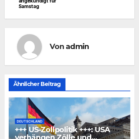
angekündigt für
Samstag
Von
admin
Ähnlicher Beitrag
DEUTSCHLAND
+++ US-Zollpolitik +++: USA
verhängen Zölle und