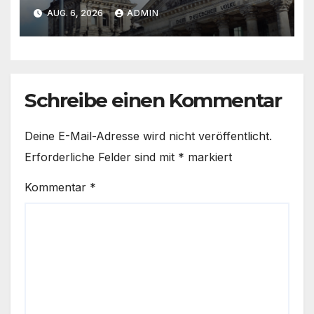
Erwartungen – Fußball-WM
AUG. 6, 2026
ADMIN
beflügelt Geschäft
Schreibe einen Kommentar
Deine E-Mail-Adresse wird nicht veröffentlicht.
Erforderliche Felder sind mit
*
markiert
Kommentar
*