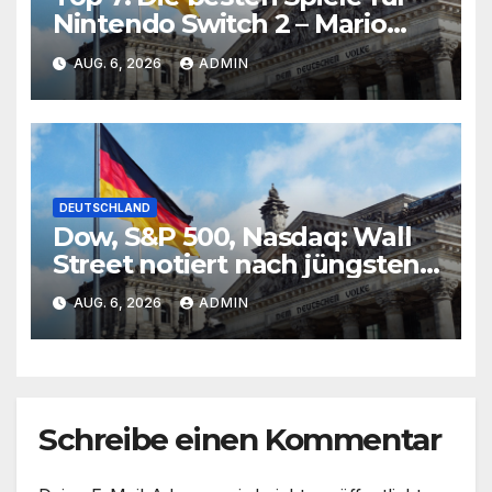
Nintendo Switch 2 – Mario
Kart World ist Testsieger
AUG. 6, 2026
ADMIN
DEUTSCHLAND
Dow, S&P 500, Nasdaq: Wall
Street notiert nach jüngsten
Rekorden uneinheitlich –
AUG. 6, 2026
ADMIN
Deutliche Gewinne bei
Edelmetallen
Schreibe einen Kommentar