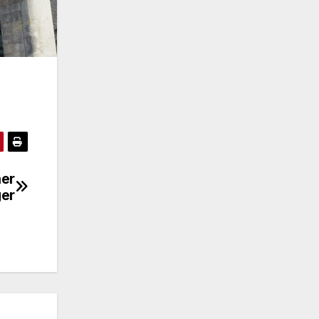
ner
ger