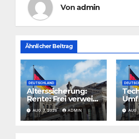
Von
admin
Ähnlicher Beitrag
DEUTSCHLAND
DEUTSC
Alterssicherung:
Tec
Rente: Frei verweist
Umfr
auf Härtefall- und
hält
AUG. 7, 2026
ADMIN
AUG. 
Übergangsregelun
Tech
gen
zu e