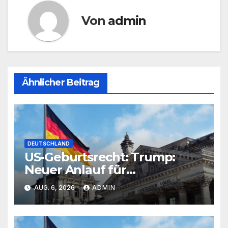
Von
admin
Ähnlicher Beitrag
DEUTSCHLAND
US-Geburtsrecht: Trump:
Neuer Anlauf für
Beschränkung von US-
AUG. 6, 2026
ADMIN
Geburtsrecht