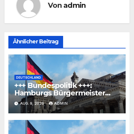
Von
admin
Ähnlicher Beitrag
DEUTSCHLAND
+++ Bundespolitik +++:
Hamburgs Bürgermeister
Tschentscher kritisiert
AUG. 9, 2026
ADMIN
geplante Steuerreform – und
macht Gegenvorschlag