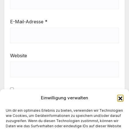
E-Mail-Adresse
*
Website
Einwilligung verwalten
Meinen Namen, meine E-Mail-Adresse und meine
Website in diesem Browser für die nächste
Um dir ein optimales Erlebnis zu bieten, verwenden wir Technologien
Kommentierung speichern.
wie Cookies, um Geräteinformationen zu speichern und/oder darauf
zuzugreifen. Wenn du diesen Technologien zustimmst, können wir
Daten wie das Surfverhalten oder eindeutige IDs auf dieser Website