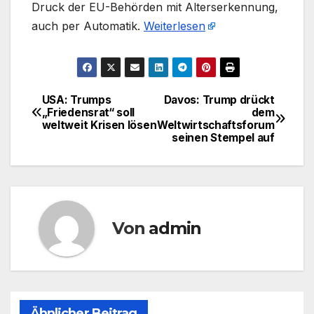
Druck der EU-Behörden mit Alterserkennung,
auch per Automatik.
Weiterlesen
USA: Trumps
Davos: Trump drückt
Beitragsnavigation
„Friedensrat“ soll
dem
weltweit Krisen lösen
Weltwirtschaftsforum
seinen Stempel auf
Von
admin
Ähnlicher Beitrag