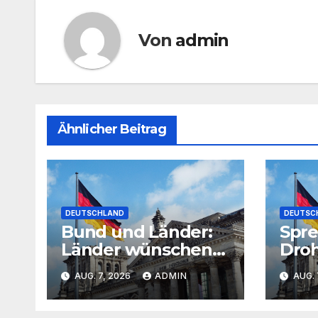
Von
admin
Ähnlicher Beitrag
DEUTSCHLAND
DEUTSC
Bund und Länder:
Spre
Länder wünschen
Droh
sich vom Bund
Zent
AUG. 7, 2026
ADMIN
AUG. 
weniger Hauruck-
nich
Gesetzgebung
übe