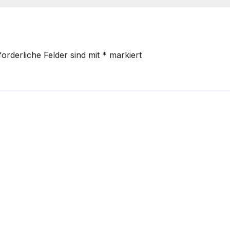
hnenabwehr
forderliche Felder sind mit
*
markiert