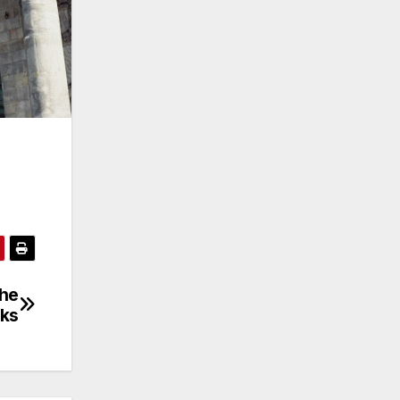
che
cks