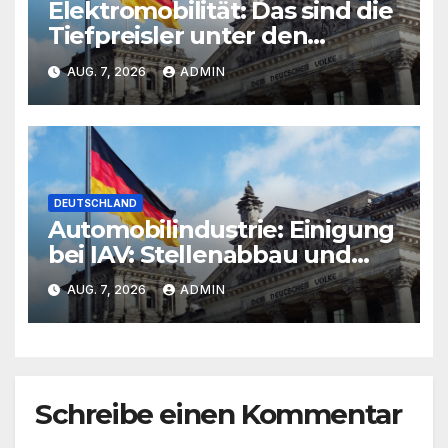
Elektromobilität: Das sind die
Tiefpreisler unter den
Starkstromern
AUG. 7, 2026
ADMIN
DEUTSCHLAND
Automobilindustrie: Einigung
bei IAV: Stellenabbau und
Standortsicherung
AUG. 7, 2026
ADMIN
Schreibe einen Kommentar