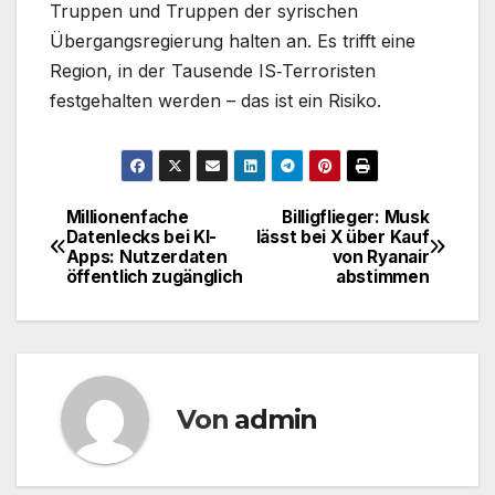
Truppen und Truppen der syrischen
Übergangsregierung halten an. Es trifft eine
Region, in der Tausende IS‑Terroristen
festgehalten werden – das ist ein Risiko.
Millionenfache
Billigflieger: Musk
Beitragsnavigation
Datenlecks bei KI-
lässt bei X über Kauf
Apps: Nutzerdaten
von Ryanair
öffentlich zugänglich
abstimmen
Von
admin