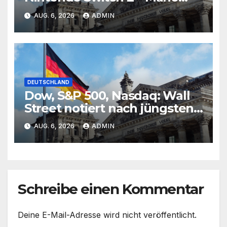
Kart World ist Testsieger
AUG. 6, 2026
ADMIN
DEUTSCHLAND
Dow, S&P 500, Nasdaq: Wall
Street notiert nach jüngsten
Rekorden uneinheitlich –
AUG. 6, 2026
ADMIN
Deutliche Gewinne bei
Edelmetallen
Schreibe einen Kommentar
Deine E-Mail-Adresse wird nicht veröffentlicht.