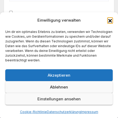
Einwilligung verwalten
Meinen Namen, meine E-Mail-Adresse und meine
Website in diesem Browser für die nächste
Um dir ein optimales Erlebnis zu bieten, verwenden wir Technologien
Kommentierung speichern.
wie Cookies, um Geräteinformationen zu speichern und/oder darauf
zuzugreifen. Wenn du diesen Technologien zustimmst, können wir
Daten wie das Surfverhalten oder eindeutige IDs auf dieser Website
verarbeiten. Wenn du deine Einwilligung nicht erteilst oder
zurückziehst, können bestimmte Merkmale und Funktionen
beeinträchtigt werden.
Akzeptieren
Ablehnen
Einstellungen ansehen
News World 24
Cookie-Richtlinie
Datenschutzerklärung
Impressum