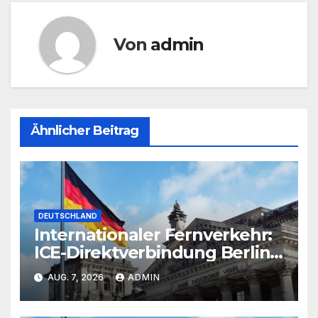
Von
admin
Ähnlicher Beitrag
DEUTSCHLAND
Internationaler Fernverkehr:
ICE-Direktverbindung Berlin-
Paris derzeit unterbrochen
AUG. 7, 2026
ADMIN