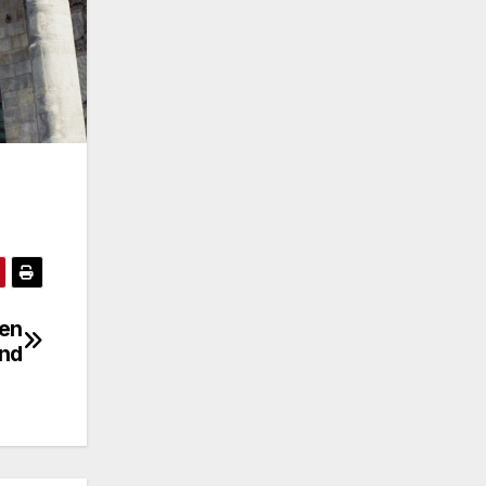
ten
and