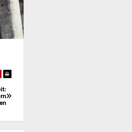
it:
ern
ren