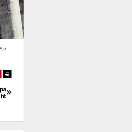
Sie
opa
cht