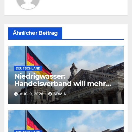
Ähnlicher Beitrag
DEUTSCHLAND
Niedrigwasser:
Handelsverband will mehr
Lang-Lkw für weniger
AUG. 9, 2026
ADMIN
Verkehrsbelastung