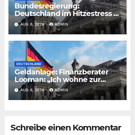
Bundesregierung:
Deutschland im Hitzestress –
„Je untätiger die Regierung
AUG. 6, 2026
ADMIN
ist, desto teurer wird es am
Ende“
DEUTSCHLAND
Geldanlage: Finanzberater
Looman: „Ich wohne zur
Miete und bin glücklich
AUG. 6, 2026
ADMIN
damit“
Schreibe einen Kommentar