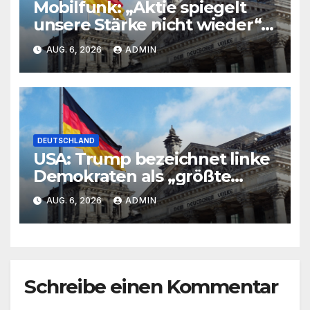
Mobilfunk: „Aktie spiegelt
unsere Stärke nicht wieder“:
Telekom weitet Rückkauf auf
AUG. 6, 2026
ADMIN
fünf Milliarden Euro aus
DEUTSCHLAND
USA: Trump bezeichnet linke
Demokraten als „größte
Bedrohung“
AUG. 6, 2026
ADMIN
Schreibe einen Kommentar