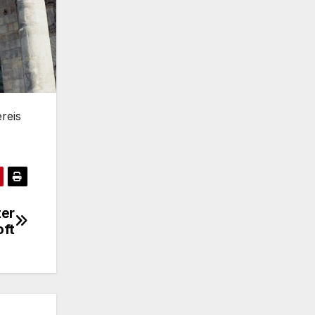
reis
ter
oft