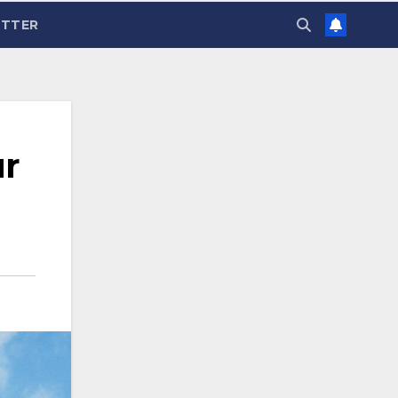
TTER
ür