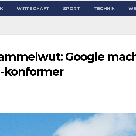
IK
WIRTSCHAFT
SPORT
TECHNIK
WE
sammelwut: Google mac
-konformer