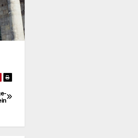
ge-
ein