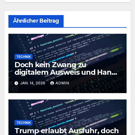
Ähnlicher Beitrag
TECHNIK
Doch kein Zwang zu
digitalem Ausweis und Handy
im Vereinigten Königreich
JAN. 14, 2026
ADMIN
TECHNIK
Trump erlaubt Ausfuhr, doch