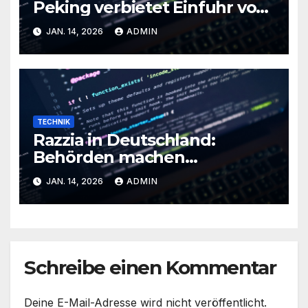
Peking verbietet Einfuhr von
Nvidias H200-Chips
JAN. 14, 2026
ADMIN
TECHNIK
Razzia in Deutschland:
Behörden machen
Cybercrime-Hoster RedVDS
JAN. 14, 2026
ADMIN
dicht
Schreibe einen Kommentar
Deine E-Mail-Adresse wird nicht veröffentlicht.