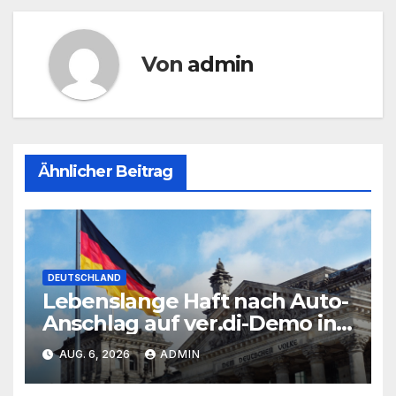
Von
admin
Ähnlicher Beitrag
DEUTSCHLAND
Lebenslange Haft nach Auto-
Anschlag auf ver.di-Demo in
München
AUG. 6, 2026
ADMIN