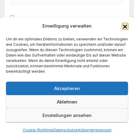
Einwilligung verwalten
Meinen Namen, meine E-Mail-Adresse und meine
Website in diesem Browser für die nächste
Um dir ein optimales Erlebnis zu bieten, verwenden wir Technologien
Kommentierung speichern.
wie Cookies, um Geräteinformationen zu speichern und/oder darauf
zuzugreifen. Wenn du diesen Technologien zustimmst, können wir
Daten wie das Surfverhalten oder eindeutige IDs auf dieser Website
verarbeiten. Wenn du deine Einwilligung nicht erteilst oder
zurückziehst, können bestimmte Merkmale und Funktionen
beeinträchtigt werden.
Akzeptieren
Ablehnen
Einstellungen ansehen
News World 24
Cookie-Richtlinie
Datenschutzerklärung
Impressum