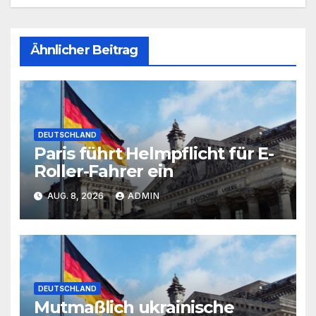
Ähnlicher Beitrag
DEUTSCHLAND
Paris führt Helmpflicht für E-
Roller-Fahrer ein
AUG. 8, 2026
ADMIN
DEUTSCHLAND
Mutmaßlich ukrainische