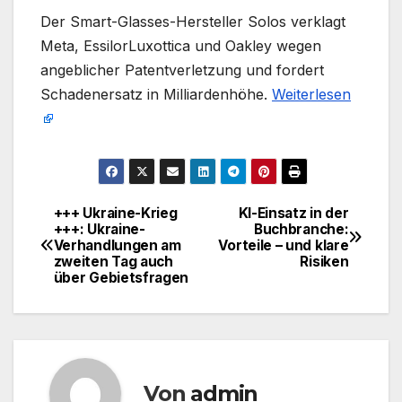
​Der Smart-Glasses-Hersteller Solos verklagt
Meta, EssilorLuxottica und Oakley wegen
angeblicher Patentverletzung und fordert
Schadenersatz in Milliardenhöhe.
Weiterlesen
+++ Ukraine-Krieg
KI-Einsatz in der
Beitragsnavigation
+++: Ukraine-
Buchbranche:
Verhandlungen am
Vorteile – und klare
zweiten Tag auch
Risiken
über Gebietsfragen
Von
admin