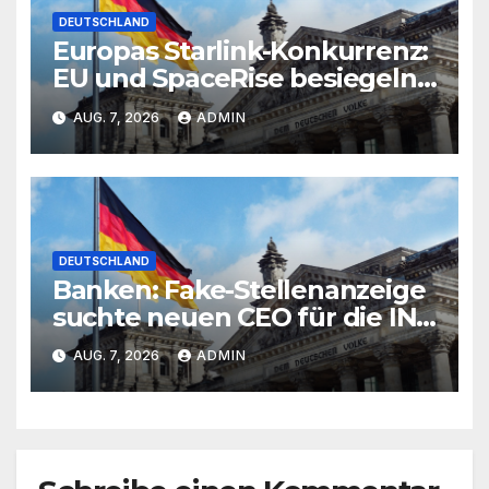
DEUTSCHLAND
Europas Starlink-Konkurrenz:
EU und SpaceRise besiegeln
Ausbau von IRIS²
AUG. 7, 2026
ADMIN
DEUTSCHLAND
Banken: Fake-Stellenanzeige
suchte neuen CEO für die ING
Bank
AUG. 7, 2026
ADMIN