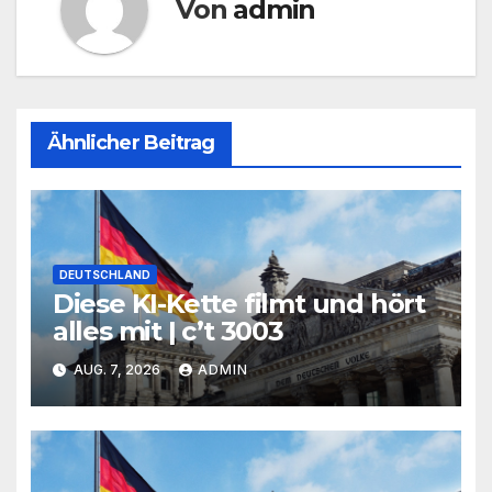
Von
admin
Ähnlicher Beitrag
DEUTSCHLAND
Diese KI-Kette filmt und hört
alles mit | c’t 3003
AUG. 7, 2026
ADMIN